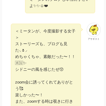
よ✨✨☺️❤️
＜ミータンが、今度撮影する女子
＞
アサギスト
ストーリーズも、ブログも見
た⸜🌷︎⸝‍
めちゃくちゃ、素敵だった〜！！
🇦🇺✨️
シドニーの風を感じたぜ😚
zoom会に誘ってくれてありがと
う🥰
楽しかった〜！
また、zoomする時は覗きに行き