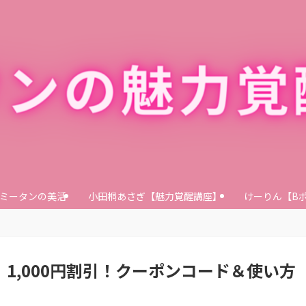
ミータンの美活
小田桐あさぎ【魅力覚醒講座】
けーりん【B
ー）1,000円割引！クーポンコード＆使い方