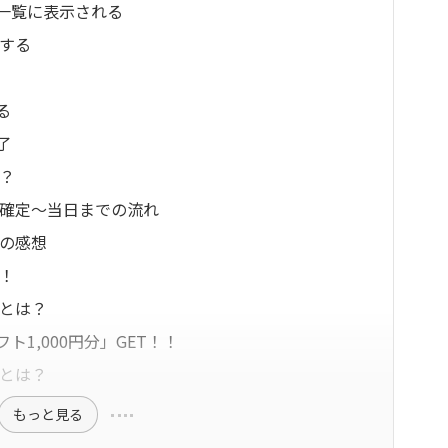
一覧に表示される
頼する
る
了
は？
〜確定〜当日までの流れ
験の感想
目！
度とは？
1,000円分」GET！！
否とは？
もっと見る