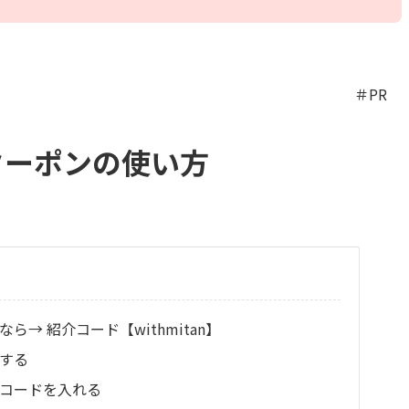
＃PR
クーポンの使い方
ら→ 紹介コード【withmitan】
録する
介コードを入れる